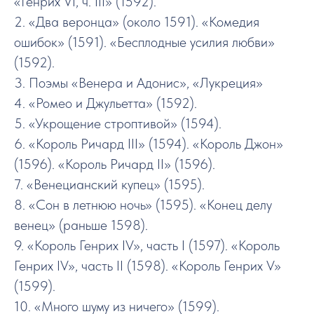
«Генрих VI, ч. III» (1592).
2. «Два веронца» (около 1591). «Комедия
ошибок» (1591). «Бесплодные усилия любви»
(1592).
3. Поэмы «Венера и Адонис», «Лукреция»
4. «Ромео и Джульетта» (1592).
5. «Укрощение строптивой» (1594).
6. «Король Ричард III» (1594). «Король Джон»
(1596). «Король Ричард II» (1596).
7. «Венецианский купец» (1595).
8. «Сон в летнюю ночь» (1595). «Конец делу
венец» (раньше 1598).
9. «Король Генрих IV», часть I (1597). «Король
Генрих IV», часть II (1598). «Король Генрих V»
(1599).
10. «Много шуму из ничего» (1599).