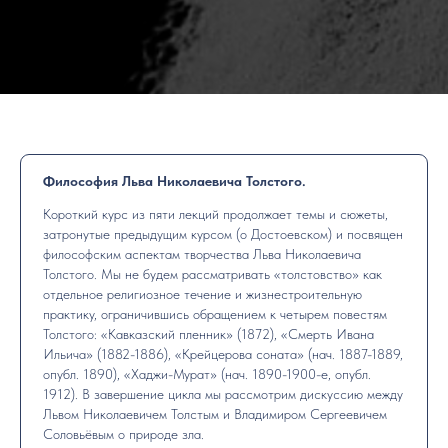
Философия Льва Николаевича Толстого.
Короткий курс из пяти лекций продолжает темы и сюжеты,
затронутые предыдущим курсом (о Достоевском) и посвящен
философским аспектам творчества Льва Николаевича
Толстого. Мы не будем рассматривать «толстовство» как
отдельное религиозное течение и жизнестроительную
практику, ограничившись обращением к четырем повестям
Толстого: «Кавказский пленник» (1872), «Смерть Ивана
Ильича» (1882-1886), «Крейцерова соната» (нач. 1887-1889,
опубл. 1890), «Хаджи-Мурат» (нач. 1890-1900-е, опубл.
1912). В завершение цикла мы рассмотрим дискуссию между
Львом Николаевичем Толстым и Владимиром Сергеевичем
Соловьёвым о природе зла.