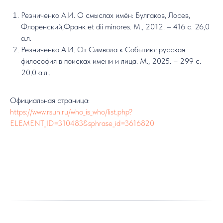
Резниченко А.И. О смыслах имён: Булгаков, Лосев,
Флоренский,Франк et dii minores. М., 2012. – 416 с. 26,0
а.л.
Резниченко А.И. От Символа к Событию: русская
философия в поисках имени и лица. М., 2025. – 299 с.
20,0 а.л..
Официальная страница:
https://www.rsuh.ru/who_is_who/list.php?
ELEMENT_ID=310483&sphrase_id=3616820