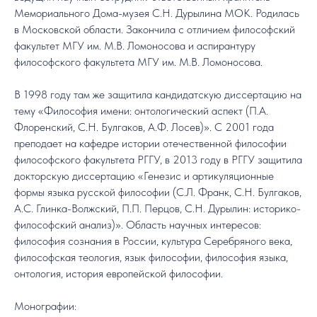
Мемориального Дома-музея С.Н. Дурылина МОК. Родилась
в Московской области. Закончила с отличием философский
факультет МГУ им. М.В. Ломоносова и аспирантуру
философского факультета МГУ им. М.В. Ломоносова.
В 1998 году там же защитила кандидатскую диссертацию на
тему «Философия имени: онтологический аспект (П.А.
Флоренский, С.Н. Булгаков, А.Ф. Лосев)». С 2001 года
преподает на кафедре истории отечественной философии
философского факультета РГГУ, в 2013 году в РГГУ защитила
докторскую диссертацию «Генезис и артикуляционные
формы языка русской философии (С.Л. Франк, С.Н. Булгаков,
А.С. Глинка-Волжский, П.П. Перцов, С.Н. Дурылин: историко-
философский анализ)». Область научных интересов:
философия сознания в России, культура Серебряного века,
философская теология, язык философии, философия языка,
онтология, история европейской философии.
Монографии: