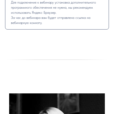
Для подключения к вебинару установка дополнительного
программного обеспечения не нужна, мы рекомендуем
использовать Яндекс Браузер.
За час до вебинара вам будет отправлена ссылка на
вебинарную комнату.